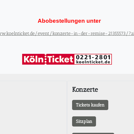
Abobestellungen unter
w.koelnticket.de/event/konzerte-in-der-remise-21355573/?af
Konzerte
Tickets kaufen
Sitzplan